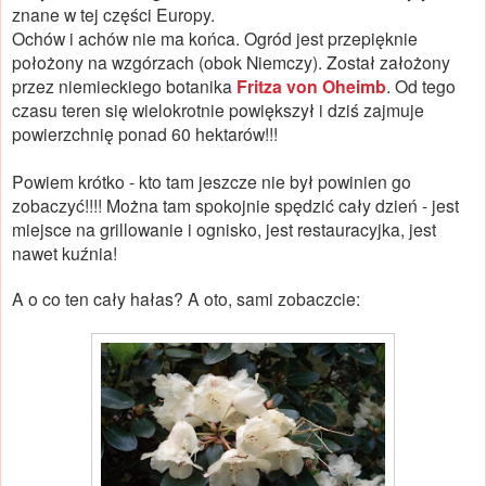
znane w tej części Europy.
Ochów i achów nie ma końca. Ogród jest przepięknie
położony na wzgórzach (obok Niemczy). Został założony
przez niemieckiego botanika
Fritza von Oheimb
. Od tego
czasu teren się wielokrotnie powiększył i dziś zajmuje
powierzchnię ponad 60 hektarów!!!
Powiem krótko - kto tam jeszcze nie był powinien go
zobaczyć!!!! Można tam spokojnie spędzić cały dzień - jest
miejsce na grillowanie i ognisko, jest restauracyjka, jest
nawet kuźnia!
A o co ten cały hałas? A oto, sami zobaczcie: