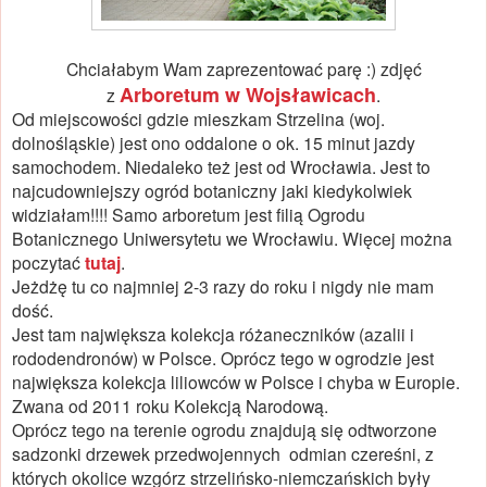
Chciałabym Wam zaprezentować parę :) zdjęć
Arboretum w Wojsławicach
z
.
Od miejscowości gdzie mieszkam Strzelina (woj.
dolnośląskie) jest ono oddalone o ok. 15 minut jazdy
samochodem. Niedaleko też jest od Wrocławia. Jest to
najcudowniejszy ogród botaniczny jaki kiedykolwiek
widziałam!!!! Samo arboretum jest filią Ogrodu
Botanicznego Uniwersytetu we Wrocławiu. Więcej można
poczytać
tutaj
.
Jeżdżę tu co najmniej 2-3 razy do roku i nigdy nie mam
dość.
Jest tam największa kolekcja różaneczników (azalii i
rododendronów) w Polsce. Oprócz tego w ogrodzie jest
największa kolekcja liliowców w Polsce i chyba w Europie.
Zwana od 2011 roku Kolekcją Narodową.
Oprócz tego na terenie ogrodu znajdują się odtworzone
sadzonki drzewek przedwojennych odmian czereśni, z
których okolice wzgórz strzelińsko-niemczańskich były